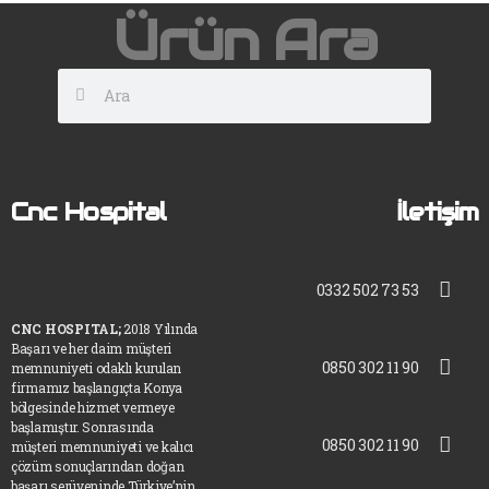
Ürün Ara
Cnc Hospital
İletişim
0332 502 73 53
CNC HOSPITAL;
2018 Yılında
Başarı ve her daim müşteri
0850 302 11 90
memnuniyeti odaklı kurulan
firmamız başlangıçta Konya
bölgesinde hizmet vermeye
başlamıştır. Sonrasında
0850 302 11 90
müşteri memnuniyeti ve kalıcı
çözüm sonuçlarından doğan
başarı serüveninde Türkiye’nin