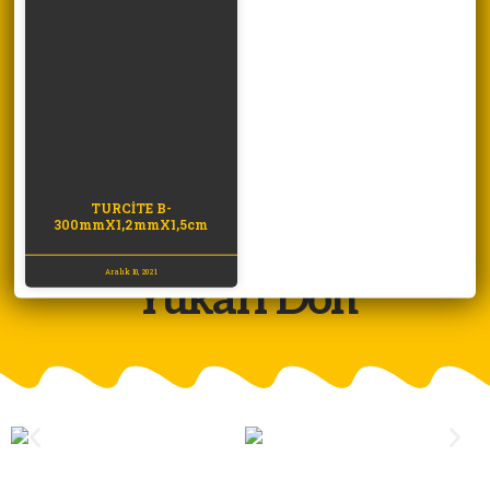
TURCİTE B-
300mmX1,2mmX1,5cm
Aralık 10, 2021
Yukarı Dön