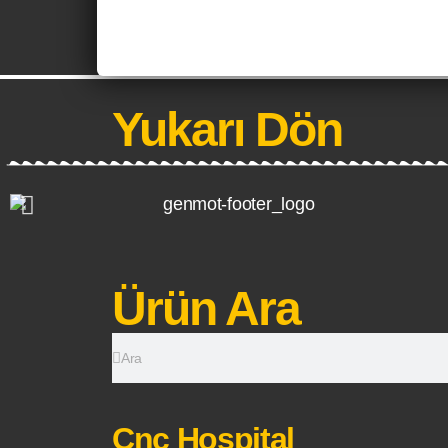
Yukarı Dön
Ürün Ara
Cnc Hospital