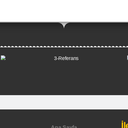
İ
Ana Sayfa